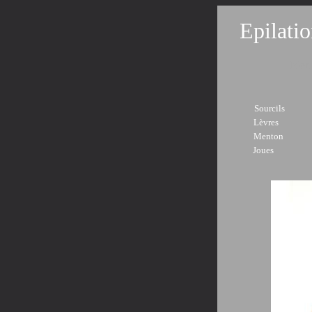
Epilatio
Mon 
Sourci
Lèvr
Mento
Joue