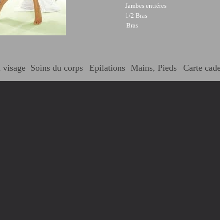
Jambes entiéres
1/2 Bras
Bras
 visage
Soins du corps
Epilations
Mains, Pieds
Carte cad