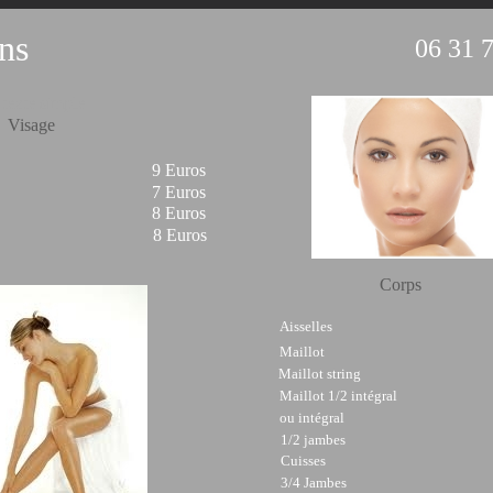
ns
06 31 
texte simple
Visage
9 Euros
ls
7 Euros
es
8 Euros
n
8 Euros
s
Corps
Aisselles
Maillot
Maillot string
Maillot 1/2 intégral
ou intégral
1/2 jambes
Cuisses
3/4 Jambes