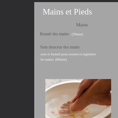
Mains et Pieds
Mains
Mon texte simple
Beauté des mains
(30min)
Soin douceur des mains
soin et
beauté pour nourrir et régénérer
les mains (60min)